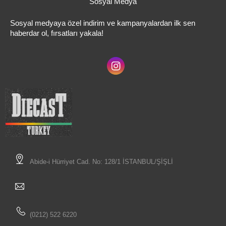
Sosyal Medya
Sosyal medyaya özel indirim ve kampanyalardan ilk sen
haberdar ol, fırsatları yakala!
Abide-i Hürriyet Cad. No: 128/1 İSTANBUL/ŞİŞLİ
(0212) 522 6220