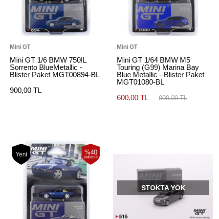
Mini GT
Mini GT
Mini GT 1/6 BMW 750IL
Mini GT 1/64 BMW M5
Sorrento BlueMetallic -
Touring (G99) Marina Bay
Blister Paket MGT00894-BL
Blue Metallic - Blister Paket
MGT01080-BL
900,00 TL
600,00 TL
900,00 TL
%40
Yeni
indirimli
STOKTA YOK