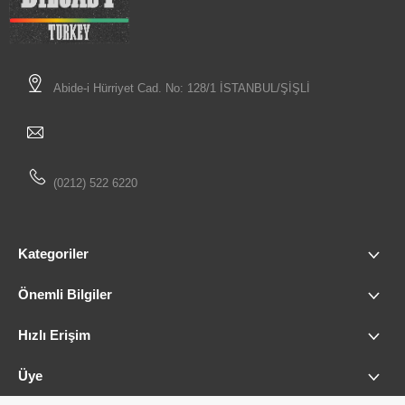
Abide-i Hürriyet Cad. No: 128/1 İSTANBUL/ŞİŞLİ
(0212) 522 6220
Kategoriler
Önemli Bilgiler
Hızlı Erişim
Üye