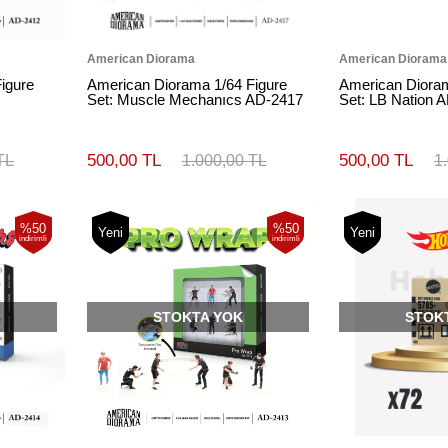
American Diorama
American Diorama
igure
American Diorama 1/64 Figure
American Dioram
Set: Muscle Mechanıcs AD-2417
Set: LB Nation 
500,00 TL
500,00 TL
TL
1.000,00 TL
1
%50
%50
Yeni
Yeni
indirimli
indirimli
STOKTA YOK
STOK