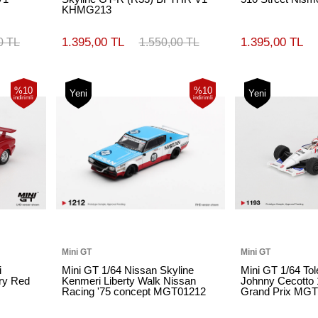
KHMG213
1.395,00 TL
1.395,00 TL
0 TL
1.550,00 TL
%10
%10
Yeni
Yeni
indirimli
indirimli
Mini GT
Mini GT
i
Mini GT 1/64 Nissan Skyline
Mini GT 1/64 T
ry Red
Kenmeri Liberty Walk Nissan
Johnny Cecotto
Racing '75 concept MGT01212
Grand Prix MG