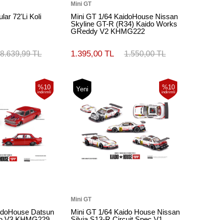
Mini GT
ar 72'Li Koli
Mini GT 1/64 KaidoHouse Nissan
Skyline GT-R (R34) Kaido Works
GReddy V2 KHMG222
1.395,00 TL
8.639,99 TL
1.550,00 TL
%10
%10
Yeni
indirimli
indirimli
Mini GT
aidoHouse Datsun
Mini GT 1/64 Kaido House Nissan
mo V3 KHMG229
Silvia S13-R Circuit Spec V1