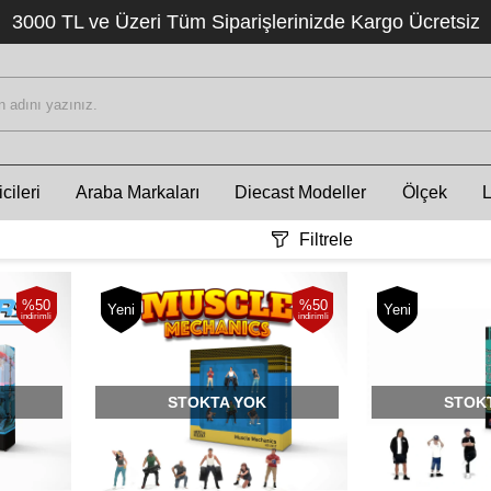
3000 TL ve Üzeri Tüm Siparişlerinizde Kargo Ücretsiz
cileri
Araba Markaları
Diecast Modeller
Ölçek
Filtrele
%50
%50
Yeni
Yeni
indirimli
indirimli
STOKTA YOK
STOK