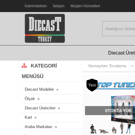
İndirimdekiler
İletişim
Müşteri Hizmetleri
Diecast Üreti
KATEGORI
MENÜSÜ
Yeni
Diecast Modeller
Ölçek
Diecast Üreticileri
STOKTA YOK
Kart
Araba Markaları