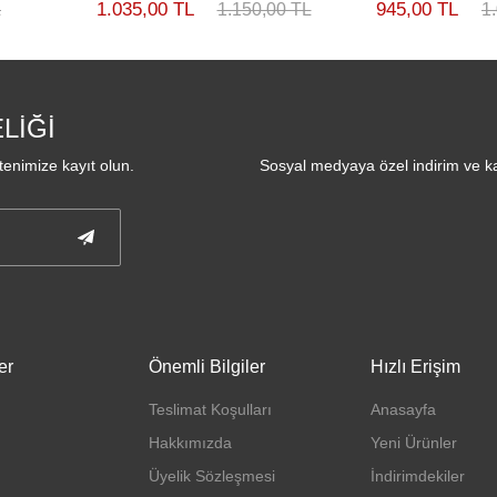
1.035,00 TL
945,00 TL
L
1.150,00 TL
1
LİĞİ
enimize kayıt olun.
Sosyal medyaya özel indirim ve ka
er
Önemli Bilgiler
Hızlı Erişim
Teslimat Koşulları
Anasayfa
Hakkımızda
Yeni Ürünler
Üyelik Sözleşmesi
İndirimdekiler