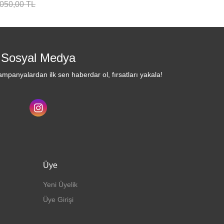
.050,00 TL
Sosyal Medya
mpanyalardan ilk sen haberdar ol, fırsatları yakala!
Üye
Yeni Üyelik
Üye Girişi