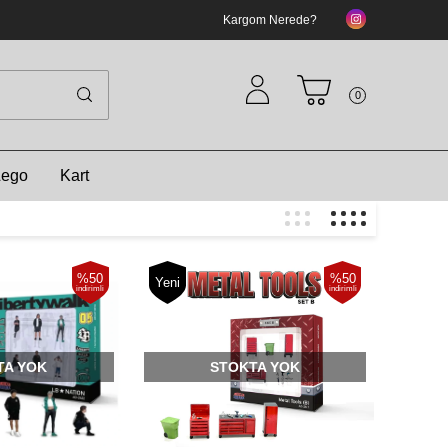
Kargom Nerede?
0
Lego
Kart
%50
%50
Yeni
indirimli
indirimli
TA YOK
STOKTA YOK