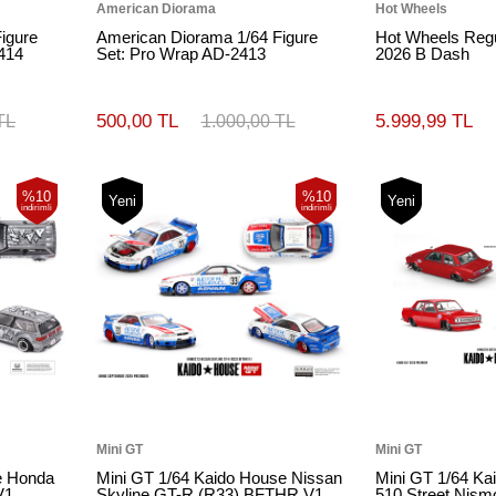
American Diorama
Hot Wheels
igure
American Diorama 1/64 Figure
Hot Wheels Regul
414
Set: Pro Wrap AD-2413
2026 B Dash
500,00 TL
5.999,99 TL
TL
1.000,00 TL
%10
%10
Yeni
Yeni
indirimli
indirimli
Mini GT
Mini GT
e Honda
Mini GT 1/64 Kaido House Nissan
Mini GT 1/64 K
V1
Skyline GT-R (R33) BFTHR V1
510 Street Nis