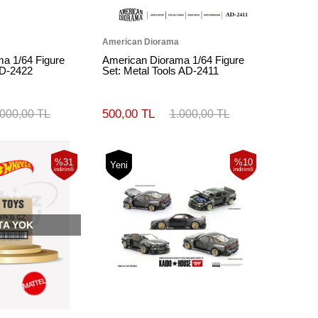
American Diorama
a 1/64 Figure
American Diorama 1/64 Figure
AD-2422
Set: Metal Tools AD-2411
500,00 TL
.000,00 TL
1.000,00 TL
%31
%10
Yeni
indirimli
indirimli
TA YOK