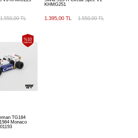
KHMG251
1.395,00 TL
1.550,00 TL
1.550,00 TL
%10
indirimli
oleman TG184
 1984 Monaco
T01193