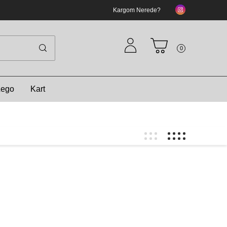
Kargom Nerede?
0
Lego
Kart