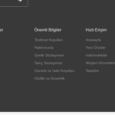
er
Önemli Bilgiler
Hızlı Erişim
Teslimat Koşulları
Anasayfa
Hakkımızda
Yeni Ürünler
Üyelik Sözleşmesi
İndirimdekiler
Satış Sözleşmesi
Müşteri Hizmetleri
Garanti ve İade Koşulları
Sepetim
Gizlilik ve Güvenlik