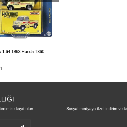
 1:64 1963 Honda T360
TL
LİĞİ
enimize kayıt olun.
Sosyal medyaya özel indirim ve ka