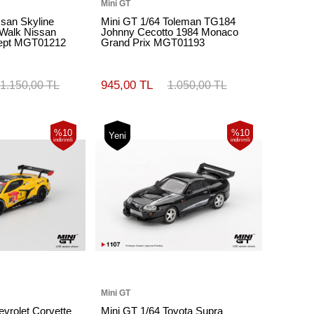
Mini GT
ssan Skyline
Mini GT 1/64 Toleman TG184
 Walk Nissan
Johnny Cecotto 1984 Monaco
cept MGT01212
Grand Prix MGT01193
945,00 TL
1.150,00 TL
1.050,00 TL
%10
%10
Yeni
indirimli
indirimli
Mini GT
vrolet Corvette
Mini GT 1/64 Toyota Supra