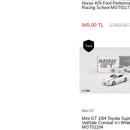
Horse #24 Ford Perform
Racing School MGT0117
945,00 TL
1.050,00 
Yeni
Mini GT
Mini GT 1/64 Toyota Sup
VeilSide Combat V-I Whit
MGT01104