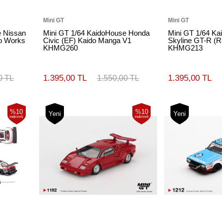
Mini GT
Mini GT
e Nissan
Mini GT 1/64 KaidoHouse Honda
Mini GT 1/64 Ka
do Works
Civic (EF) Kaido Manga V1
Skyline GT-R (
KHMG260
KHMG213
1.395,00 TL
1.395,00 TL
0 TL
1.550,00 TL
%10
%10
Yeni
Yeni
indirimli
indirimli