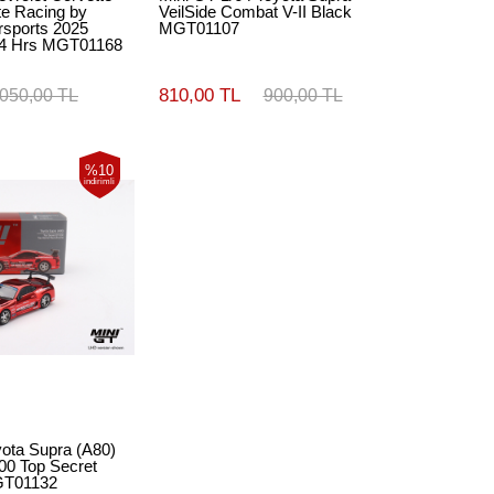
e Racing by
VeilSide Combat V-II Black
orsports 2025
MGT01107
24 Hrs MGT01168
810,00 TL
.050,00 TL
900,00 TL
%10
indirimli
yota Supra (A80)
00 Top Secret
GT01132