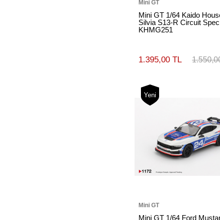
Mini GT
Mini GT 1/64 Kaido Hous
Silvia S13-R Circuit Spe
KHMG251
1.395,00 TL
1.550,0
Yeni
Mini GT
Mini GT 1/64 Ford Musta