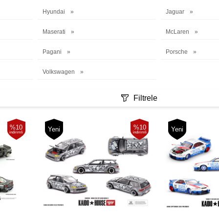
Hyundai
Jaguar
Maserati
McLaren
Pagani
Porsche
Volkswagen
Filtrele
%10
%10
Yeni
Yeni
indirimli
indirimli