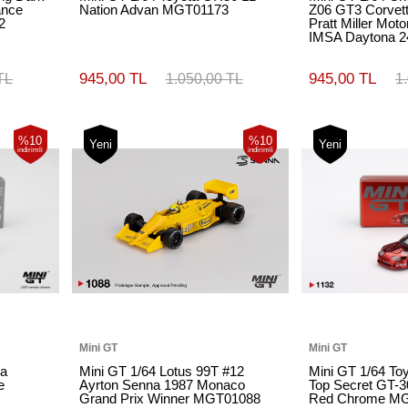
ance
Nation Advan MGT01173
Z06 GT3 Corvett
2
Pratt Miller Mot
IMSA Daytona 
945,00 TL
945,00 TL
TL
1.050,00 TL
1
%10
%10
Yeni
Yeni
indirimli
indirimli
Mini GT
Mini GT
ra
Mini GT 1/64 Lotus 99T #12
Mini GT 1/64 To
e
Ayrton Senna 1987 Monaco
Top Secret GT-3
Grand Prix Winner MGT01088
Red Chrome M