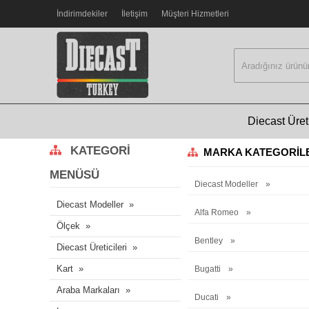
İndirimdekiler
İletişim
Müşteri Hizmetleri
Diecast Üreti
KATEGORI
MARKA KATEGORIL
MENÜSÜ
Diecast Modeller
Diecast Modeller
Alfa Romeo
Ölçek
Bentley
Diecast Üreticileri
Kart
Bugatti
Araba Markaları
Ducati