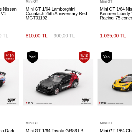
Mini GT
Mini GT
e Nissan
Mini GT 1/64 Lamborghini
Mini GT 1/64 Ni
c V1
Countach 25th Anniversary Red
Kenmeri Liberty
MGT01192
Racing '75 con
810,00 TL
1.035,00 TL
0 TL
900,00 TL
%10
%10
Yeni
Yeni
indirimli
indirimli
Mini GT
Mini GT
ng Dark
Mini GT 1/64 Toyota GR86 LB
Mini GT 1/64 Che