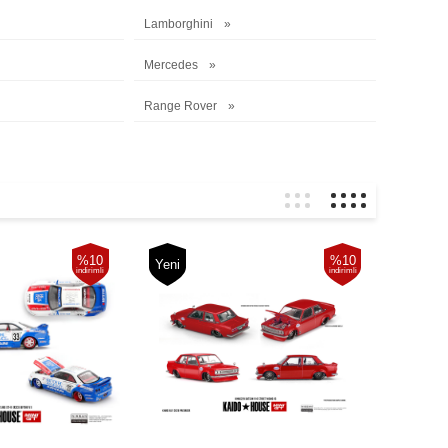
Lamborghini
Mercedes
Range Rover
%10
%10
Yeni
indirimli
indirimli