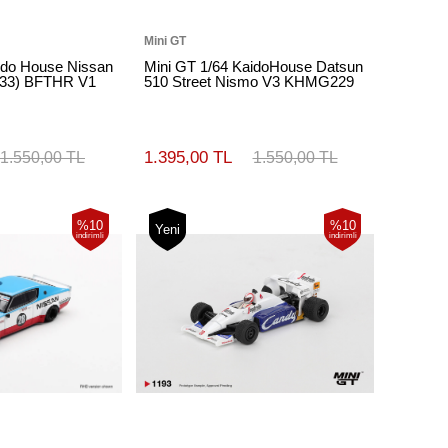
Mini GT
ido House Nissan
Mini GT 1/64 KaidoHouse Datsun
R33) BFTHR V1
510 Street Nismo V3 KHMG229
1.395,00 TL
1.550,00 TL
1.550,00 TL
%10
%10
Yeni
indirimli
indirimli