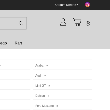
Kargom Nerede?
0
Lego
Kart
Araba
Audi
Mini GT
Datsun
Ford Mustang