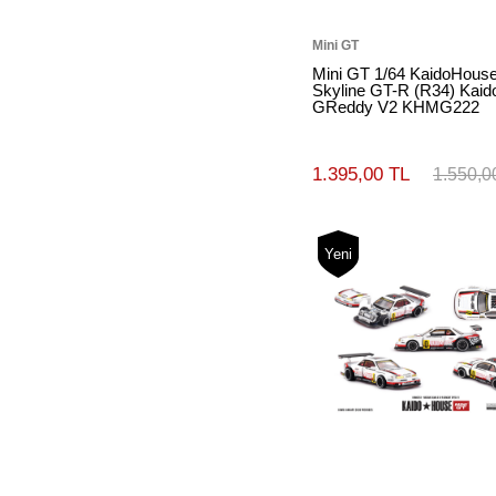
Mini GT
Mini GT 1/64 KaidoHous
Skyline GT-R (R34) Kai
GReddy V2 KHMG222
1.395,00 TL
1.550,0
Yeni