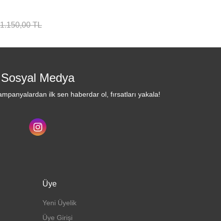
1.150,00 TL
Sosyal Medya
mpanyalardan ilk sen haberdar ol, fırsatları yakala!
Üye
Yeni Üyelik
Üye Girişi