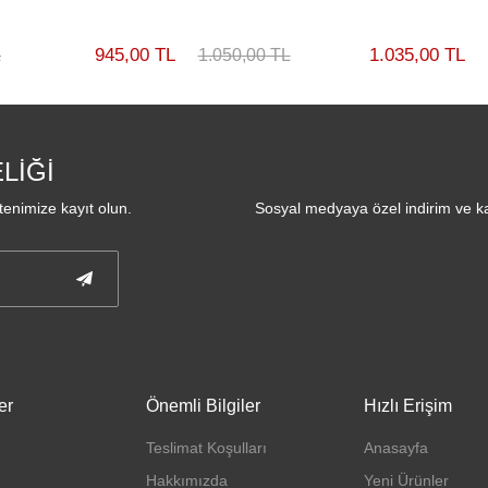
945,00 TL
1.035,00 TL
L
1.050,00 TL
LİĞİ
enimize kayıt olun.
Sosyal medyaya özel indirim ve ka
er
Önemli Bilgiler
Hızlı Erişim
Teslimat Koşulları
Anasayfa
Hakkımızda
Yeni Ürünler