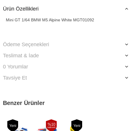
Ürün Özellikleri
Mini GT 1/64 BMW M5 Alpine White MGT01092
Ödeme Seçenekleri
Teslimat & İade
0 Yorumlar
Tavsiye Et
Benzer Ürünler
%10
Yeni
Yeni
indirimli