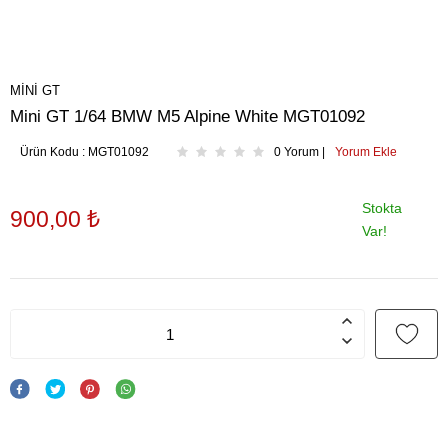
MINI GT
Mini GT 1/64 BMW M5 Alpine White MGT01092
Ürün Kodu :
MGT01092
0 Yorum |
Yorum Ekle
Stokta
900,00
₺
Var!