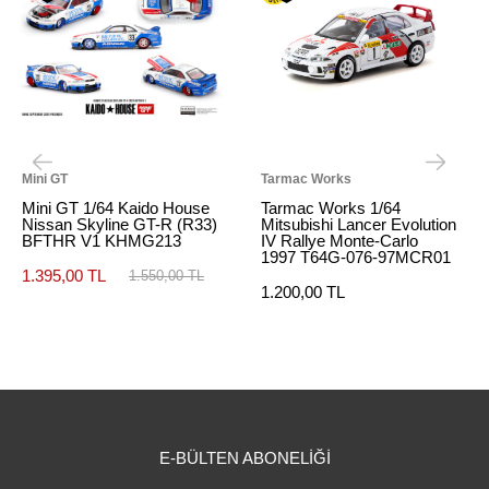
Mini GT
Tarmac Works
Mini GT 1/64 Kaido House
Tarmac Works 1/64
Nissan Skyline GT-R (R33)
Mitsubishi Lancer Evolution
BFTHR V1 KHMG213
IV Rallye Monte-Carlo
1997 T64G-076-97MCR01
1.395,00 TL
1.550,00 TL
1.200,00 TL
E-BÜLTEN ABONELİĞİ