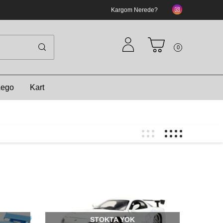
Kargom Nerede?
0
Lego
Kart
STOKTA YOK