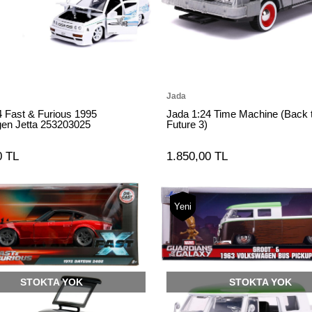
Jada
4 Fast & Furious 1995
Jada 1:24 Time Machine (Back t
en Jetta 253203025
Future 3)
0 TL
1.850,00 TL
Yeni
STOKTA YOK
STOKTA YOK