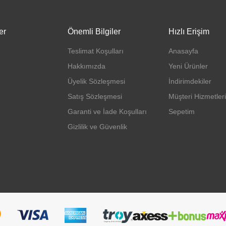
er
Önemli Bilgiler
Hızlı Erişim
Teslimat Koşulları
Anasayfa
Hakkımızda
Yeni Ürünler
Üyelik Sözleşmesi
İndirimdekiler
Satış Sözleşmesi
Müşteri Hizmetleri
Garanti ve İade Koşulları
Sepetim
Gizlilik ve Güvenlik