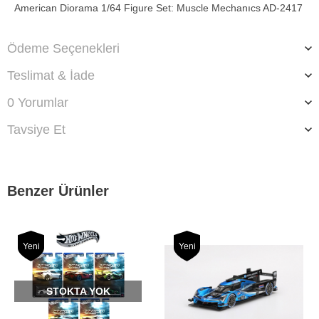
American Diorama 1/64 Figure Set: Muscle Mechanıcs AD-2417
Ödeme Seçenekleri
Teslimat & İade
0 Yorumlar
Tavsiye Et
Benzer Ürünler
Yeni
Yeni
STOKTA YOK