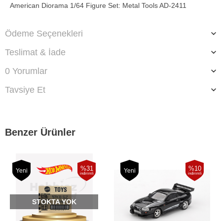
American Diorama 1/64 Figure Set: Metal Tools AD-2411
Ödeme Seçenekleri
Teslimat & İade
0 Yorumlar
Tavsiye Et
Benzer Ürünler
%31
%10
Yeni
Yeni
indirimli
indirimli
STOKTA YOK