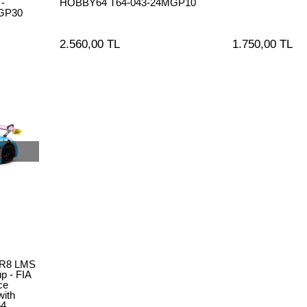
 -
HOBBY64 T64-043-24MGP10
GP30
2.560,00 TL
1.750,00 TL
 R8 LMS
p - FIA
ce
with
64