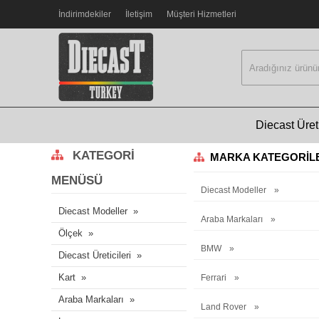
İndirimdekiler
İletişim
Müşteri Hizmetleri
Diecast Üreti
KATEGORI
MARKA KATEGORIL
MENÜSÜ
Diecast Modeller
Diecast Modeller
Araba Markaları
Ölçek
BMW
Diecast Üreticileri
Kart
Ferrari
Araba Markaları
Land Rover