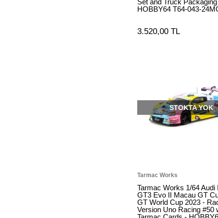
Set and Truck Packaging
HOBBY64 T64-043-24M
3.520,00 TL
STOKTA YOK
Tarmac Works
Tarmac Works 1/64 Audi
GT3 Evo II Macau GT Cu
GT World Cup 2023 - Ra
Version Uno Racing #50 
Tarmac Cards - HOBBY