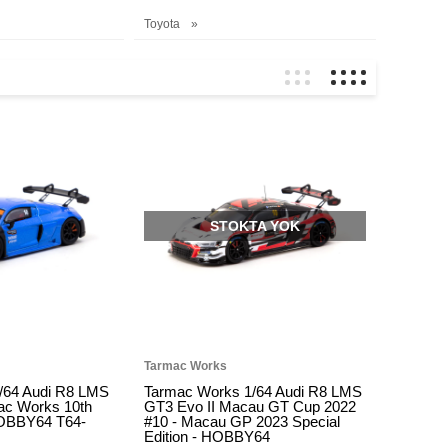
Toyota
STOKTA YOK
Tarmac Works
/64 Audi R8 LMS
Tarmac Works 1/64 Audi R8 LMS
ac Works 10th
GT3 Evo II Macau GT Cup 2022
HOBBY64 T64-
#10 - Macau GP 2023 Special
Edition - HOBBY64