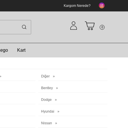
Kargom Nerede?
0
Lego
Kart
Diğer
Bentley
Dodge
Hyundai
Nissan