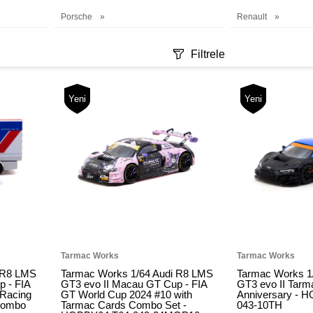
Porsche
Renault
Filtrele
Yeni
Yeni
Tarmac Works
Tarmac Works
 R8 LMS
Tarmac Works 1/64 Audi R8 LMS
Tarmac Works 1
 - FIA
GT3 evo II Macau GT Cup - FIA
GT3 evo II Tarm
Racing
GT World Cup 2024 #10 with
Anniversary - 
Combo
Tarmac Cards Combo Set -
043-10TH