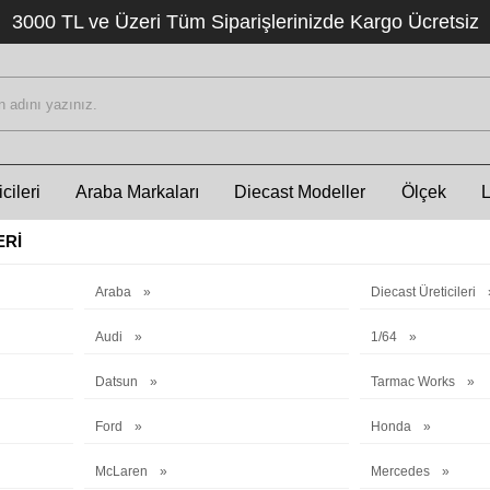
3000 TL ve Üzeri Tüm Siparişlerinizde Kargo Ücretsiz
cileri
Araba Markaları
Diecast Modeller
Ölçek
ERI
Araba
Diecast Üreticileri
Audi
1/64
Datsun
Tarmac Works
Ford
Honda
McLaren
Mercedes