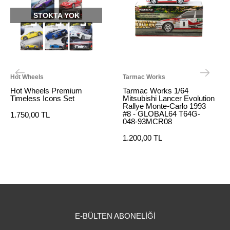
OK
STOKTA YOK
Tarmac Works
Hot Wheels
um
Tarmac Works 1/64
Hot Wheels Pop Cul
Mitsubishi Lancer Evolution
Batman
Rallye Monte-Carlo 1993
#8 - GLOBAL64 T64G-
499,99 TL
048-93MCR08
1.200,00 TL
E-BÜLTEN ABONELİĞİ