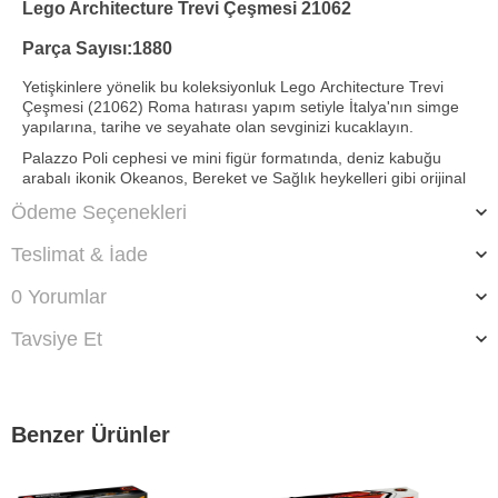
Lego Architecture Trevi Çeşmesi 21062
Parça Sayısı:
1880
Yetişkinlere yönelik bu koleksiyonluk Lego
A
rchitecture Trevi
Çeşmesi (21062) Roma hatırası yapım setiyle İtalya'nın simge
yapılarına, tarihe ve seyahate olan sevginizi kucaklayın.
Palazzo Poli cephesi ve mini figür formatında, deniz kabuğu
arabalı ikonik Okeanos, Bereket ve Sağlık heykelleri gibi orijinal
detayları canlandırırken yenilenmiş yapım tekniklerini
Ödeme Seçenekleri
deneyimleyin.
Ayrıca sudaki hipokampuslar ve Tritonlar, yan tarafındaki küçük
Teslimat & İade
‘Aşk Çeşmesi’ ve isim levhası, Trevi Çeşmesi'nin bu muhteşem
masa sergileme modelini tamamlar. LEGO Architecture
0 Yorumlar
serisinden bu set, size veya tarihi, sanatı, seyahati veya İtalya’yı
seven tüm yaratıcı yetişkinlere hitap edecektir, ayrıca her mimari
Tavsiye Et
meraklısının sahip olmaktan gurur duyacağı mükemmel bir
Roma hatırasıdır.
Trevi Çeşmesi mimari simge modeli; Yetişkinlere yönelik 1880
parçalı Trevi Çeşmesi nostaljik hediye yapım setiyle simgeleşmiş
Benzer Ürünler
bir Roma barok anıtının mimari yorumunun her adımını
kucaklayın.