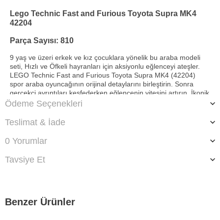
Lego Technic Fast and Furious Toyota Supra MK4
42204
Parça Sayısı: 810
9 yaş ve üzeri erkek ve kız çocuklara yönelik bu araba modeli
seti, Hızlı ve Öfkeli hayranları için aksiyonlu eğlenceyi ateşler.
LEGO Technic Fast and Furious Toyota Supra MK4 (42204)
spor araba oyuncağının orijinal detaylarını birleştirin. Sonra
gerçekçi ayrıntıları keşfederken eğlencenin vitesini artırın. İkonik
bir film arabasının bu model versiyonunda 6 silindirli motor,
Ödeme Seçenekleri
direksiyon, açılan kaput ve çıkarılabilir Targa üst tavan bulunur.
Tıpkı ilk Hızlı ve Öfkeli filminin heyecan verici sahnelerindeki gibi
Teslimat & İade
bagajda 2 NOS tüpü bile var.
0 Yorumlar
Bu Supra oyuncak araba seti, Hızlı ve Öfkeli arabalarını seven
çocuklar için yaratıcı bir hediyedir. Ayrıca yüksek oktanlı film
Tavsiye Et
serisine olan tutkunuzu paylaşırken birlikte inşa etmek için
harika bir settir. LEGO Technic setleri, genç LEGO severleri
mühendislik evreniyle tanıştıran gerçekçi hareketlere sahiptir.
Modelleri 3 boyutlu yakınlaştırıp döndürebilecekleri, setleri
kaydedebilecekleri ve ilerlemelerini takip edebilecekleri LEGO
Benzer Ürünler
Builder uygulamasıyla çocuklara kolay ve sezgisel bir yapım
macerası verin.