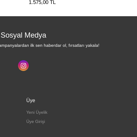
1.575,00 TL
1.575,00 TL
Sosyal Medya
mpanyalardan ilk sen haberdar ol, fırsatları yakala!
Üye
Yeni Üyelik
Üye Girişi