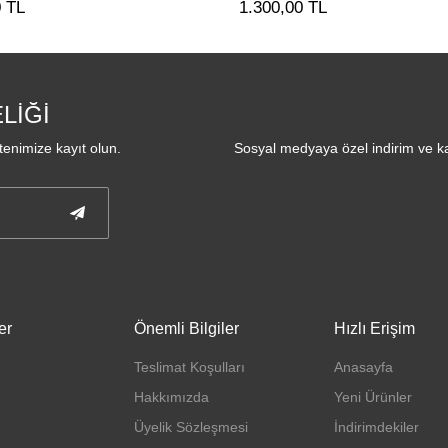
1.300,00 TL
LİĞİ
enimize kayıt olun.
Sosyal medyaya özel indirim ve ka
er
Önemli Bilgiler
Hızlı Erişim
Teslimat Koşulları
Anasayfa
Hakkımızda
Yeni Ürünler
Üyelik Sözleşmesi
İndirimdekiler