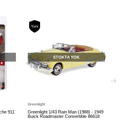
Yeni
Yeni
STOKTA YOK
ST
Greenlight
Greenlight
Greenlight 1/43 Rain Man (1988) - 1949
Greenlight 1/43 
Buick Roadmaster Convertible 86618
- 1971 Stutz B