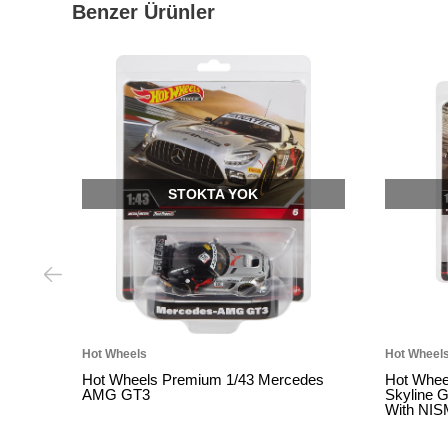
Benzer Ürünler
STOKTA YOK
STO
Hot Wheels
Hot Wheels
Hot Wheels Premium 1/43 Mercedes
Hot Wheels Prem
AMG GT3
Skyline GT-R (BNR
With NISMO