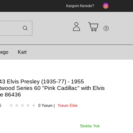
Kargom Nerede?
0
Lego
Kart
43 Elvis Presley (1935-77) - 1955
twood Series 60 "Pink Cadillac" with Elvis
re 86436
6
0 Yorum |
Yorum Ekle
Stokta Yok