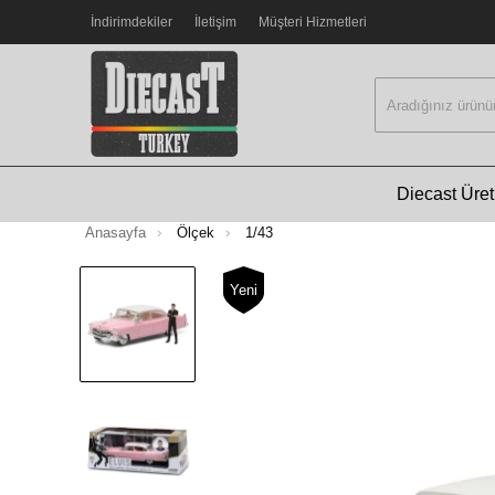
İndirimdekiler
İletişim
Müşteri Hizmetleri
Diecast Üreti
Anasayfa
Ölçek
1/43
Yeni