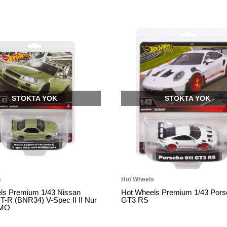
KTA YOK
STOKTA YOK
Hot Wheels
ium 1/43 Nissan
Hot Wheels Premium 1/43 Porsche 911
34) V-Spec II II Nur
GT3 RS